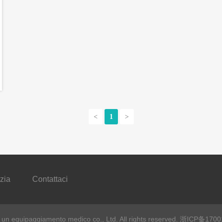
<
1
>
izia
Contattaci
n equipaggiamento medico co., Ltd. All rights reserved.
浙ICP备1700