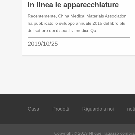
In linea le apparecchiature
Recentemente, China Medical Materials Association
mediche domes...
ha pubblicato lo sviluppo annuale 2016 del libro blu
del settore dei dispositivi medici. Qu...
2019/10/25
Casa
Prodotti
Riguardo a noi
not
Copyright © 2019 NI quel ragazzo compra u